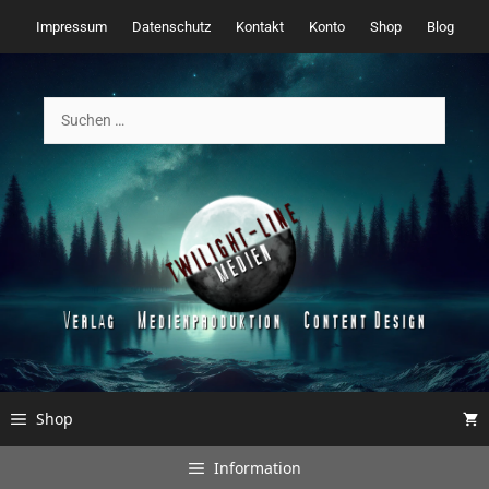
Zum
Impressum
Datenschutz
Kontakt
Konto
Shop
Blog
Inhalt
springen
Suchen
nach:
Shop
Information