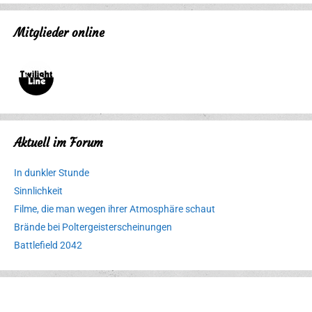
Mitglieder online
Aktuell im Forum
In dunkler Stunde
Sinnlichkeit
Filme, die man wegen ihrer Atmosphäre schaut
Brände bei Poltergeisterscheinungen
Battlefield 2042
Erlebnispark
Verbotene
Meereswelt
Leidenschaft
Hexenliebe
Two crude ones