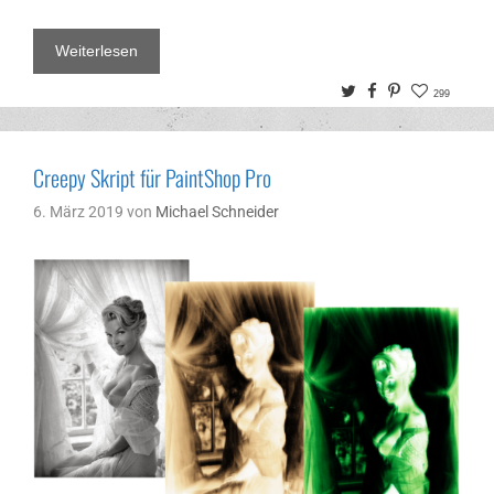
Weiterlesen
Twitter
Facebook
Pinterest
299
Creepy Skript für PaintShop Pro
6. März 2019
von
Michael Schneider