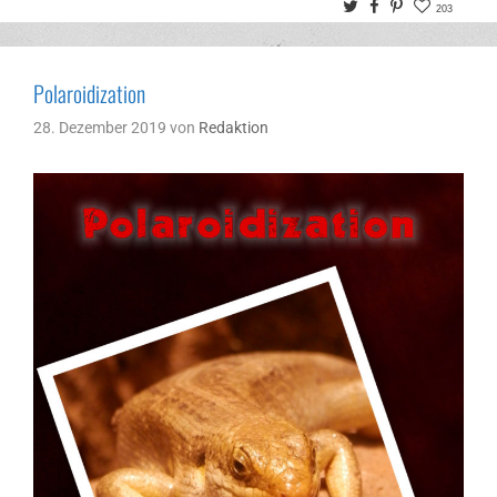
Twitter
Facebook
Pinterest
203
Polaroidization
28. Dezember 2019
von
Redaktion