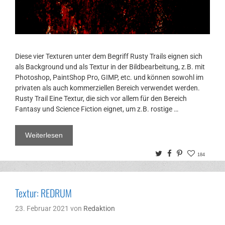
Diese vier Texturen unter dem Begriff Rusty Trails eignen sich
als Background und als Textur in der Bildbearbeitung, z.B. mit
Photoshop, PaintShop Pro, GIMP, etc. und können sowohl im
privaten als auch kommerziellen Bereich verwendet werden.
Rusty Trail Eine Textur, die sich vor allem für den Bereich
Fantasy und Science Fiction eignet, um z.B. rostige …
Weiterlesen
Twitter
Facebook
Pinterest
184
Textur: REDRUM
23. Februar 2021
von
Redaktion