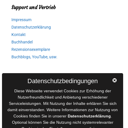
Support und Vertrieb
Impressum
Datenschutzerklärung
Kontakt
Buchhandel
Rezensionsexemplare
Buchblogs, YouTube, usw.
Autorinnen und Autoren
Datenschutzbedingungen
AGB für Medienprojekte
Diese Webseite verwendet Cookies zur Erhöhung der
Online-Artikel
Nutzerfreundlichkeit und Anbietung verschiedener
Serviceleistungen. Mit Nutzung der Inhalte erklären Sie sich
Manuskripte einreichen
damit einverstanden. Weitere Informationen zur Nutzung von
Ausschreibungen
Cookies finden Sie in unserer
Datenschutzerklärung
.
Belegexemplare
Optional können Sie die Nutzung nicht systemrelevanter
Eigenbedarfsexemplare