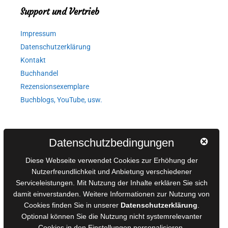
Support und Vertrieb
Impressum
Datenschutzerklärung
Kontakt
Buchhandel
Rezensionsexemplare
Buchblogs, YouTube, usw.
Autorinnen und Autoren
Datenschutzbedingungen
AGB für Medienprojekte
Diese Webseite verwendet Cookies zur Erhöhung der
Online-Artikel
Nutzerfreundlichkeit und Anbietung verschiedener
Serviceleistungen. Mit Nutzung der Inhalte erklären Sie sich
Manuskripte einreichen
damit einverstanden. Weitere Informationen zur Nutzung von
Ausschreibungen
Cookies finden Sie in unserer
Datenschutzerklärung
.
Belegexemplare
Optional können Sie die Nutzung nicht systemrelevanter
Eigenbedarfsexemplare
Cookies in den
Einstellungen
personalisieren.