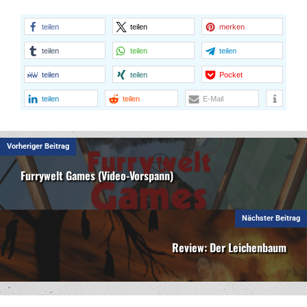
teilen
teilen
merken
teilen
teilen
teilen
teilen
teilen
Pocket
teilen
teilen
E-Mail
Vorheriger Beitrag
Furrywelt Games (Video-Vorspann)
Nächster Beitrag
Review: Der Leichenbaum