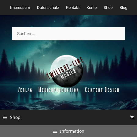
Zum
Impressum
Datenschutz
Kontakt
Konto
Shop
Blog
Inhalt
springen
Suchen
nach:
Shop
Information