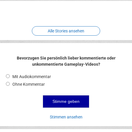
Erlebnispark
Verbotene
Meereswelt
Leidenschaft
Hexenliebe
Two crude ones
Alle Stories ansehen
Bevorzugen Sie persönlich lieber kommentierte oder
unkommentierte Gameplay-Videos?
Mit Audiokommentar
Ohne Kommentar
Stimmen ansehen