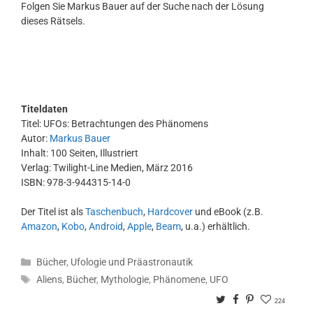
Folgen Sie Markus Bauer auf der Suche nach der Lösung
dieses Rätsels.
Titeldaten
Titel: UFOs: Betrachtungen des Phänomens
Autor:
Markus Bauer
Inhalt: 100 Seiten, Illustriert
Verlag: Twilight-Line Medien, März 2016
ISBN: 978-3-944315-14-0
Der Titel ist als
Taschenbuch
,
Hardcover
und eBook (z.B.
Amazon
,
Kobo
,
Android
,
Apple
,
Beam
, u.a.) erhältlich.
Kategorien
Bücher
,
Ufologie und Präastronautik
Schlagwörter
Aliens
,
Bücher
,
Mythologie
,
Phänomene
,
UFO
Twitter
Facebook
Pinterest
224