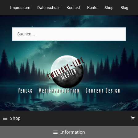
Zum
Impressum
Datenschutz
Kontakt
Konto
Shop
Blog
Inhalt
springen
Suchen
nach:
Shop
Information