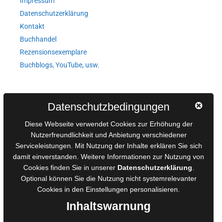
Impressum
Datenschutzerklärung
Kontakt
Buchhandel
Rezensionsexemplare
Buchblogs, YouTube, usw.
Autorinnen und Autoren
Datenschutzbedingungen
AGB für Medienprojekte
Diese Webseite verwendet Cookies zur Erhöhung der
Online-Artikel
Nutzerfreundlichkeit und Anbietung verschiedener
Manuskripte einreichen
Serviceleistungen. Mit Nutzung der Inhalte erklären Sie sich
damit einverstanden. Weitere Informationen zur Nutzung von
Ausschreibungen
Cookies finden Sie in unserer
Datenschutzerklärung
.
Belegexemplare
Optional können Sie die Nutzung nicht systemrelevanter
Eigenbedarfsexemplare
Cookies in den
Einstellungen
personalisieren.
Inhaltswarnung
Content-Design