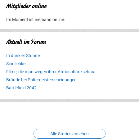
Mitglieder online
Im Moment ist niemand online.
Aktuell im Forum
In dunkler Stunde
Sinnlichkeit
Filme, die man wegen ihrer Atmosphäre schaut
Brände bei Poltergeisterscheinungen
Battlefield 2042
Erlebnispark
Verbotene
Meereswelt
Leidenschaft
Hexenliebe
Two crude ones
Alle Stories ansehen