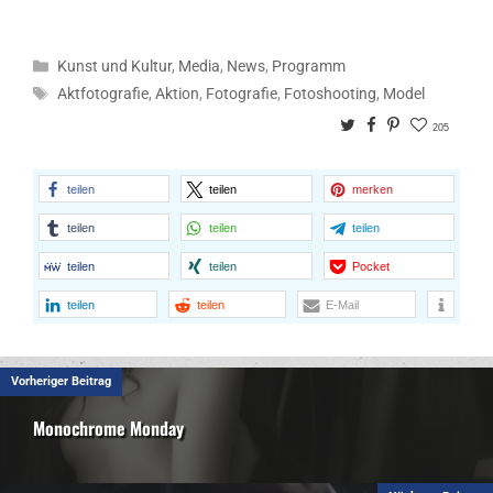
Kategorien
Kunst und Kultur
,
Media
,
News
,
Programm
Schlagwörter
Aktfotografie
,
Aktion
,
Fotografie
,
Fotoshooting
,
Model
Twitter
Facebook
Pinterest
205
teilen
teilen
merken
teilen
teilen
teilen
teilen
teilen
Pocket
teilen
teilen
E-Mail
Vorheriger Beitrag
Monochrome Monday