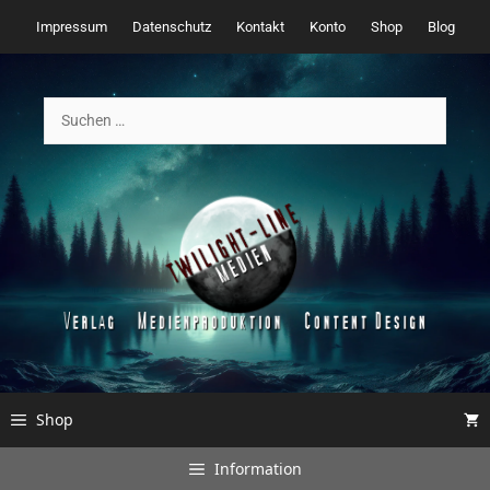
Zum
Impressum
Datenschutz
Kontakt
Konto
Shop
Blog
Inhalt
springen
Suchen
nach:
Shop
Information