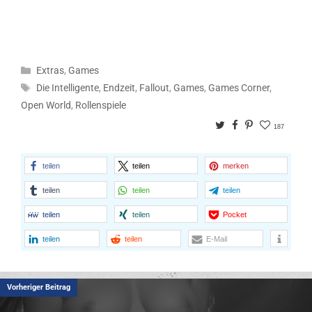
Kategorien
Extras
,
Games
Schlagwörter
Die Intelligente
,
Endzeit
,
Fallout
,
Games
,
Games Corner
,
Open World
,
Rollenspiele
Twitter
Facebook
Pinterest
187
teilen
teilen
merken
teilen
teilen
teilen
teilen
teilen
Pocket
teilen
teilen
E-Mail
Vorheriger Beitrag