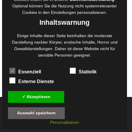
Belegexemplare
Optional können Sie die Nutzung nicht systemrelevanter
Eigenbedarfsexemplare
Cookies in den
Einstellungen
personalisieren.
Inhaltswarnung
Content-Design
Einige Inhalte dieser Seite beinhalten die moderate
Darstellung nackter Körper, erotische Inhalte, Horror und
Foto- und Bildbearbeitung
Gewaltdarstellungen. Daher ist diese Website nicht für
Fotorestauration
sensible Personen geeignet.
Creative Artwork
Fotobearbeitung
Essenziell
Statistik
MPS Fotografie
WordPress Support
Externe Dienste
✓ Akzeptieren
© 2026
Twilight-Line Medien GbR
Auswahl speichern
Alle Preise inkl. der gesetzlichen MwSt. - Die durchgestrichenen Preise entsprechen
Personalisieren
dem bisherigen Preis in diesem Online-Shop.