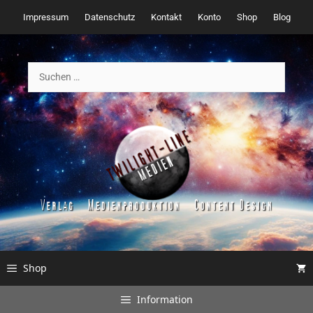
Zum
Impressum
Datenschutz
Kontakt
Konto
Shop
Blog
Inhalt
springen
Suchen
nach:
Shop
Information