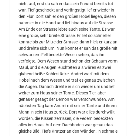
nicht auf, erst da sah er das sein Freund bereits tot
war. Tief geschockt und verängstigt lief er wieder in
den Flur. Dort sah er den großen Hobel liegen, diesen
nahm er in die Hand und lief hinaus auf die Strasse.
Am Ende der Strasse lebte auch seine Tante. Es war
eine große, sehr breite Strasse. Er lief so schnell er
konnte bis zur Mitte der Strasse, dann hielt er kurz an
und drehte sich um. Nun konnte er sah das große mit
schwarzem Fell bedekte Wesen sehen, das ihn
verfolgte. Dem Wesen stand schon der Schaum vorm
Maul, und die Augen leuchteten als wären es zwei
gluhend heiße Kohlestücke. Andrei warf mit dem
Hobel nach dem Wesen und traf es genau zwischen
die Augen. Danach drehte er sich wieder um und lief
weiter zum Haus seiner Tante. Dieses Tier, aber
genauer gesagt der Demon war verschwunden. Am
nächsten Tag kam Andrei mit seiner Tante und ihrem
Mann in sein Haus zurück. Dort war alles durchwült
worden, die Kissen zerrissen, die Federn bedeckten
alles im Haus. Auf dem Dachboden war genau das
gleiche Bild. Tiefe Kratzer an den Wänden, in schmale