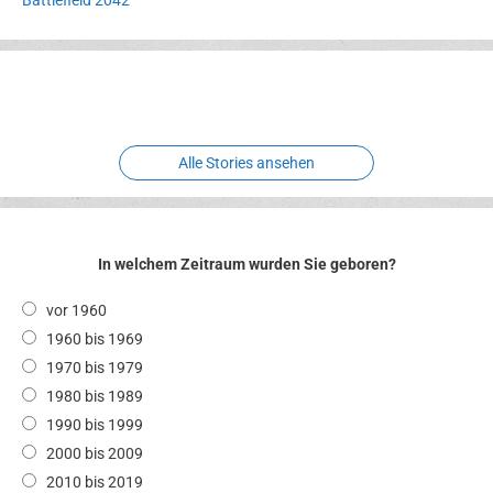
Erlebnispark
Verbotene
Meereswelt
Leidenschaft
Hexenliebe
Two crude ones
Alle Stories ansehen
In welchem Zeitraum wurden Sie geboren?
vor 1960
1960 bis 1969
1970 bis 1979
1980 bis 1989
1990 bis 1999
2000 bis 2009
2010 bis 2019