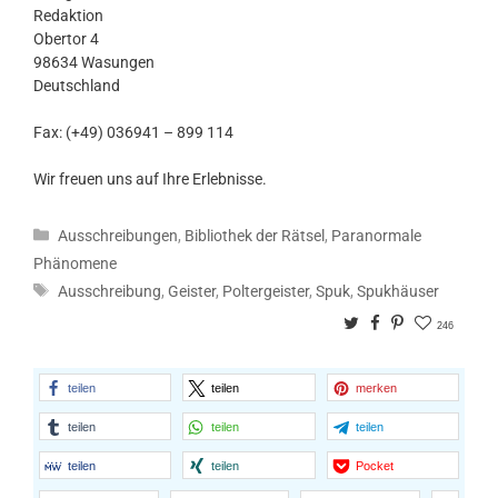
Redaktion
Obertor 4
98634 Wasungen
Deutschland
Fax: (+49) 036941 – 899 114
Wir freuen uns auf Ihre Erlebnisse.
Kategorien
Ausschreibungen
,
Bibliothek der Rätsel
,
Paranormale
Phänomene
Schlagwörter
Ausschreibung
,
Geister
,
Poltergeister
,
Spuk
,
Spukhäuser
Twitter
Facebook
Pinterest
246
teilen
teilen
merken
teilen
teilen
teilen
teilen
teilen
Pocket