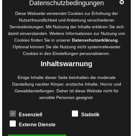
Datenschutzbedingungen
AGB für Medienprojekte
Diese Webseite verwendet Cookies zur Erhöhung der
Online-Artikel
Nutzerfreundlichkeit und Anbietung verschiedener
Serviceleistungen. Mit Nutzung der Inhalte erklären Sie sich
Manuskripte einreichen
damit einverstanden. Weitere Informationen zur Nutzung von
Ausschreibungen
Cookies finden Sie in unserer
Datenschutzerklärung
.
Belegexemplare
Optional können Sie die Nutzung nicht systemrelevanter
Eigenbedarfsexemplare
Cookies in den
Einstellungen
personalisieren.
Inhaltswarnung
Content-Design
Einige Inhalte dieser Seite beinhalten die moderate
Darstellung nackter Körper, erotische Inhalte, Horror und
Foto- und Bildbearbeitung
Gewaltdarstellungen. Daher ist diese Website nicht für
Fotorestauration
sensible Personen geeignet.
Creative Artwork
Fotobearbeitung
Essenziell
Statistik
MPS Fotografie
WordPress Support
Externe Dienste