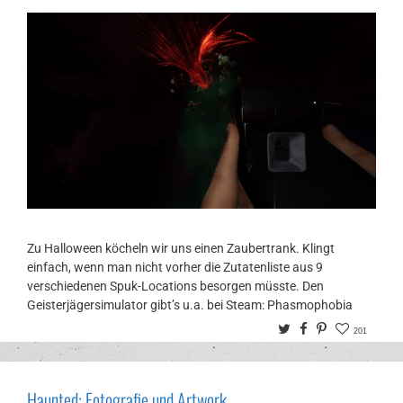
Zu Halloween köcheln wir uns einen Zaubertrank. Klingt
einfach, wenn man nicht vorher die Zutatenliste aus 9
verschiedenen Spuk-Locations besorgen müsste. Den
Geisterjägersimulator gibt’s u.a. bei Steam: Phasmophobia
Twitter
Facebook
Pinterest
201
Haunted: Fotografie und Artwork