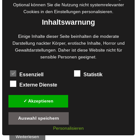
Optional können Sie die Nutzung nicht systemrelevanter
Cookies in den
Einstellungen
personalisieren.
Inhaltswarnung
Einige Inhalte dieser Seite beinhalten die moderate
Darstellung nackter Körper, erotische Inhalte, Horror und
Gewaltdarstellungen. Daher ist diese Website nicht für
sensible Personen geeignet.
Essenziell
Statistik
Samhanach Hall, ein idyllisches Landhaus in Schottland, wird
Externe Dienste
für Alison und ihre Familie zur neuen Heimat, als diese das alte
Haus beziehen. Doch schon bald häufen sich seltsame
Ereignisse, die die Familie tyrannisieren und mit dem Herrn des
✓ Akzeptieren
Hauses in Zusammenhang zu stehen scheinen, der vor 200
Jahren unter mysteriösen Umständen ums Leben kam. Dabei
Auswahl speichern
…
Personalisieren
Weiterlesen