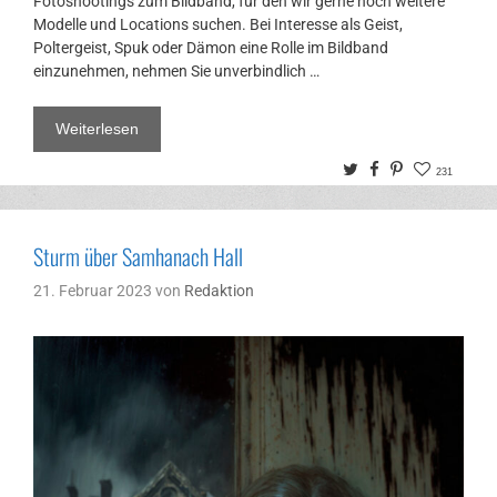
Fotoshootings zum Bildband, für den wir gerne noch weitere
Modelle und Locations suchen. Bei Interesse als Geist,
Poltergeist, Spuk oder Dämon eine Rolle im Bildband
einzunehmen, nehmen Sie unverbindlich …
Weiterlesen
Twitter
Facebook
Pinterest
231
Sturm über Samhanach Hall
21. Februar 2023
von
Redaktion