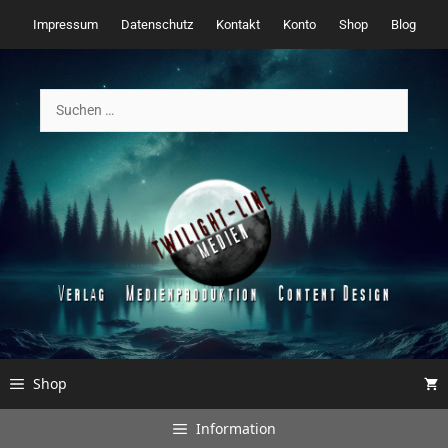
Zum
Impressum
Datenschutz
Kontakt
Konto
Shop
Blog
Inhalt
springen
Suchen
nach:
Shop
Information