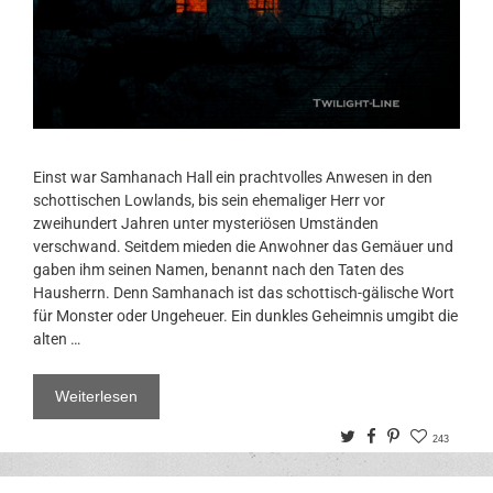
Einst war Samhanach Hall ein prachtvolles Anwesen in den
schottischen Lowlands, bis sein ehemaliger Herr vor
zweihundert Jahren unter mysteriösen Umständen
verschwand. Seitdem mieden die Anwohner das Gemäuer und
gaben ihm seinen Namen, benannt nach den Taten des
Hausherrn. Denn Samhanach ist das schottisch-gälische Wort
für Monster oder Ungeheuer. Ein dunkles Geheimnis umgibt die
alten …
Weiterlesen
Twitter
Facebook
Pinterest
243