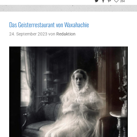
Twitter
Facebook
Pinterest
264
Das Geisterrestaurant von Waxahachie
24. September 2023
von
Redaktion