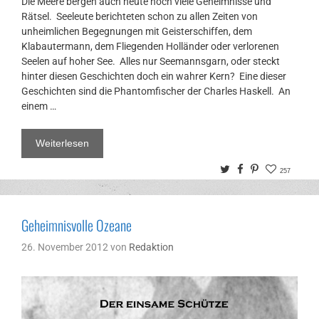
Die Meere bergen auch heute noch viele Geheimnisse und
Rätsel. Seeleute berichteten schon zu allen Zeiten von
unheimlichen Begegnungen mit Geisterschiffen, dem
Klabautermann, dem Fliegenden Holländer oder verlorenen
Seelen auf hoher See. Alles nur Seemannsgarn, oder steckt
hinter diesen Geschichten doch ein wahrer Kern? Eine dieser
Geschichten sind die Phantomfischer der Charles Haskell. An
einem …
Weiterlesen
Twitter
Facebook
Pinterest
257
Geheimnisvolle Ozeane
26. November 2012
von
Redaktion