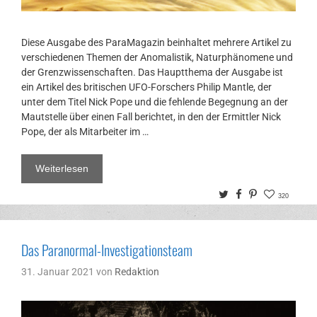
Diese Ausgabe des ParaMagazin beinhaltet mehrere Artikel zu
verschiedenen Themen der Anomalistik, Naturphänomene und
der Grenzwissenschaften. Das Hauptthema der Ausgabe ist
ein Artikel des britischen UFO-Forschers Philip Mantle, der
unter dem Titel Nick Pope und die fehlende Begegnung an der
Mautstelle über einen Fall berichtet, in den der Ermittler Nick
Pope, der als Mitarbeiter im …
Weiterlesen
Twitter
Facebook
Pinterest
320
Das Paranormal-Investigationsteam
31. Januar 2021
von
Redaktion