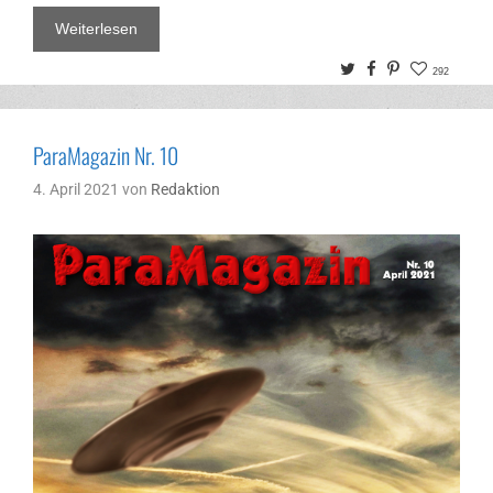
Weiterlesen
Twitter
Facebook
Pinterest
292
ParaMagazin Nr. 10
4. April 2021
von
Redaktion