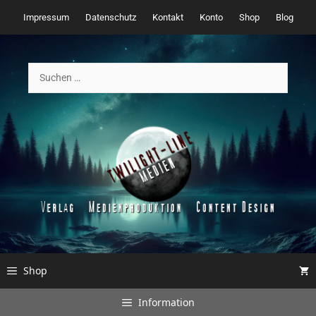
Zum
Impressum
Datenschutz
Kontakt
Konto
Shop
Blog
Inhalt
springen
Suchen
nach:
Shop
Information