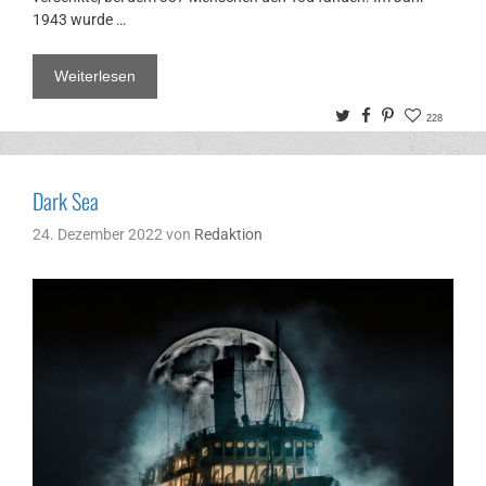
1943 wurde …
Weiterlesen
Twitter
Facebook
Pinterest
228
Dark Sea
24. Dezember 2022
von
Redaktion