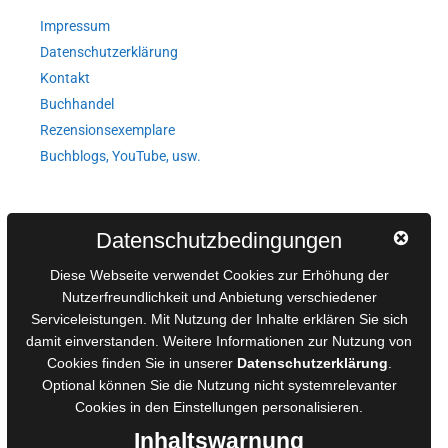
Impressum
Datenschutzerklärung
Kontakt
Buchhandel
Rezensionsexemplare
Buchblogs, YouTube, usw.
Autorinnen und Autoren
Datenschutzbedingungen
AGB für Medienprojekte
Diese Webseite verwendet Cookies zur Erhöhung der
Online-Artikel
Nutzerfreundlichkeit und Anbietung verschiedener
Serviceleistungen. Mit Nutzung der Inhalte erklären Sie sich
Manuskripte einreichen
damit einverstanden. Weitere Informationen zur Nutzung von
Ausschreibungen
Cookies finden Sie in unserer
Datenschutzerklärung
.
Belegexemplare
Optional können Sie die Nutzung nicht systemrelevanter
Eigenbedarfsexemplare
Cookies in den
Einstellungen
personalisieren.
Inhaltswarnung