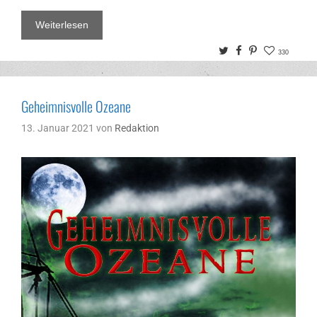
Weiterlesen
Twitter
Facebook
Pinterest
330
Geheimnisvolle Ozeane
13. Januar 2021
von
Redaktion