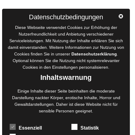
Autorinnen und Autoren
Datenschutzbedingungen
AGB für Medienprojekte
Diese Webseite verwendet Cookies zur Erhöhung der
Online-Artikel
Nutzerfreundlichkeit und Anbietung verschiedener
Serviceleistungen. Mit Nutzung der Inhalte erklären Sie sich
Manuskripte einreichen
damit einverstanden. Weitere Informationen zur Nutzung von
Ausschreibungen
Cookies finden Sie in unserer
Datenschutzerklärung
.
Belegexemplare
Optional können Sie die Nutzung nicht systemrelevanter
Eigenbedarfsexemplare
Cookies in den
Einstellungen
personalisieren.
Inhaltswarnung
Content-Design
Einige Inhalte dieser Seite beinhalten die moderate
Darstellung nackter Körper, erotische Inhalte, Horror und
Foto- und Bildbearbeitung
Gewaltdarstellungen. Daher ist diese Website nicht für
Fotorestauration
sensible Personen geeignet.
Creative Artwork
Fotobearbeitung
Essenziell
Statistik
MPS Fotografie