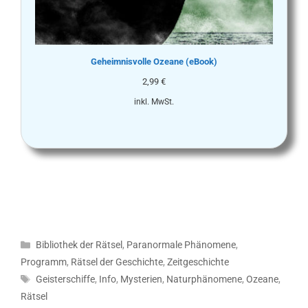
Geheimnisvolle Ozeane (eBook)
2,99
€
inkl. MwSt.
Kategorien
Bibliothek der Rätsel
,
Paranormale Phänomene
,
Programm
,
Rätsel der Geschichte
,
Zeitgeschichte
Schlagwörter
Geisterschiffe
,
Info
,
Mysterien
,
Naturphänomene
,
Ozeane
,
Rätsel