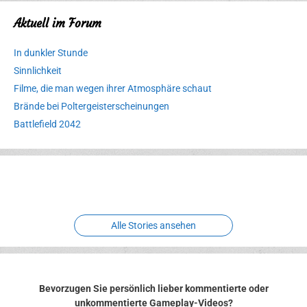
Aktuell im Forum
In dunkler Stunde
Sinnlichkeit
Filme, die man wegen ihrer Atmosphäre schaut
Brände bei Poltergeisterscheinungen
Battlefield 2042
Erlebnispark
Verbotene
Meereswelt
Leidenschaft
Hexenliebe
Two crude ones
Alle Stories ansehen
Bevorzugen Sie persönlich lieber kommentierte oder
unkommentierte Gameplay-Videos?