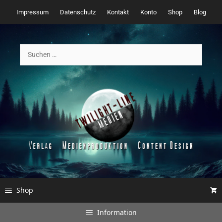
Zum
Impressum
Datenschutz
Kontakt
Konto
Shop
Blog
Inhalt
springen
Suchen
nach:
Shop
Information