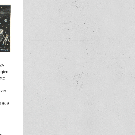
ASA
ogien
rte
over
 1969