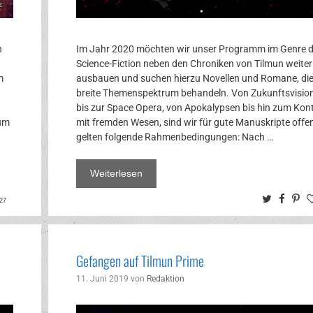
n
Im Jahr 2020 möchten wir unser Programm im Genre d
Science-Fiction neben den Chroniken von Tilmun weiter
m
ausbauen und suchen hierzu Novellen und Romane, di
breite Themenspektrum behandeln. Von Zukunftsvisio
bis zur Space Opera, von Apokalypsen bis hin zum Kon
zum
mit fremden Wesen, sind wir für gute Manuskripte offen
gelten folgende Rahmenbedingungen: Nach …
Weiterlesen
ok
rest
Twitter
Face
Pi
27
Gefangen auf Tilmun Prime
11. Juni 2019
von
Redaktion