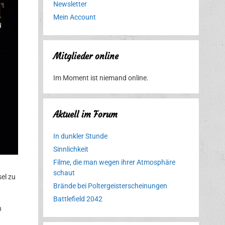
Newsletter
Mein Account
Mitglieder online
Im Moment ist niemand online.
Aktuell im Forum
In dunkler Stunde
Sinnlichkeit
Filme, die man wegen ihrer Atmosphäre
schaut
sel zu
Brände bei Poltergeisterscheinungen
Battlefield 2042
n
Erlebnispark
Verbotene