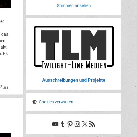
Stimmen ansehen
er
e das
nen
takt
. Es
Ausschreibungen und Projekte
book
nterest
283
Cookies verwalten
YouTube
Tumblr
Pinterest
Instagram
X
RSS-Feed