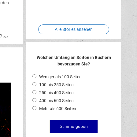
Two crude
ürden
Meereswelt
Leidenschaft
Hexenliebe
ones
Alle Stories ansehen
book
nterest
272
Welchen Umfang an Seiten in Büchern
bevorzugen Sie?
Weniger als 100 Seiten
100 bis 250 Seiten
250 bis 400 Seiten
400 bis 600 Seiten
Mehr als 600 Seiten