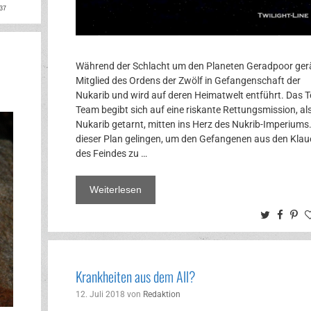
ok
rest
37
Während der Schlacht um den Planeten Geradpoor gerä
Mitglied des Ordens der Zwölf in Gefangenschaft der
Nukarib und wird auf deren Heimatwelt entführt. Das T
Team begibt sich auf eine riskante Rettungsmission, al
Nukarib getarnt, mitten ins Herz des Nukrib-Imperiums
dieser Plan gelingen, um den Gefangenen aus den Klau
des Feindes zu …
Weiterlesen
Twitter
Face
Pi
Krankheiten aus dem All?
12. Juli 2018
von
Redaktion