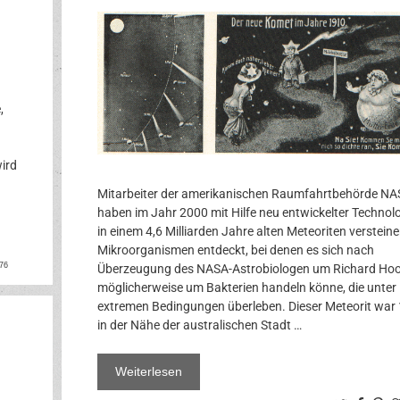
,
ird
Mitarbeiter der amerikanischen Raumfahrtbehörde N
haben im Jahr 2000 mit Hilfe neu entwickelter Technol
in einem 4,6 Milliarden Jahre alten Meteoriten versteine
Mikroorganismen entdeckt, bei denen es sich nach
ok
rest
76
Überzeugung des NASA-Astrobiologen um Richard Ho
möglicherweise um Bakterien handeln könne, die unter
extremen Bedingungen überleben. Dieser Meteorit war
in der Nähe der australischen Stadt …
Weiterlesen