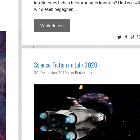
intelligentes Leben hervorbringen konnten? Und wie w
wir diesen begegnen, …
Weiterlesen
Twitter
Face
Pi
Science-Fiction im Jahr 2020
30. Dezember 2019
von
Redaktion