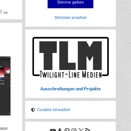
book
nterest
206
Stimmen ansehen
Ausschreibungen und Projekte
Cookies verwalten
rsion
YouTube
Tumblr
Pinterest
Instagram
X
RSS-Feed