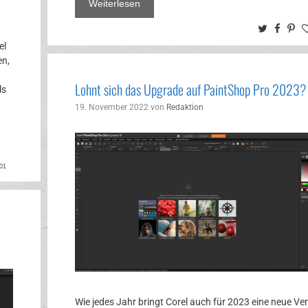
Weiterlesen
Twitter
Face
Pi
el
en,
Lohnt sich das Upgrade auf PaintShop Pro 2023?
ls
19. November 2022
von
Redaktion
ok
rest
01
Wie jedes Jahr bringt Corel auch für 2023 eine neue Ve