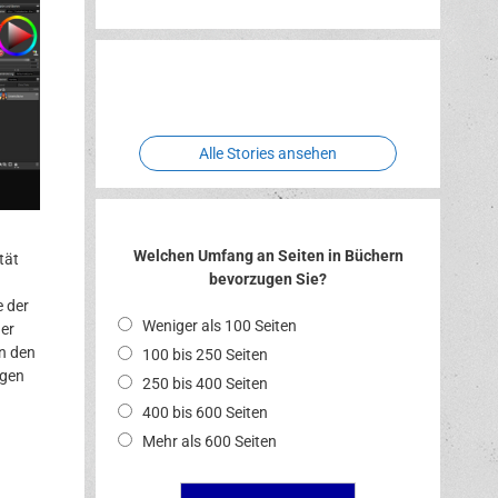
Erlebnispark
Verbotene
Two crude
Meereswelt
Leidenschaft
Hexenliebe
ones
Alle Stories ansehen
Welchen Umfang an Seiten in Büchern
tät
bevorzugen Sie?
e der
Weniger als 100 Seiten
ner
n den
100 bis 250 Seiten
egen
250 bis 400 Seiten
400 bis 600 Seiten
Mehr als 600 Seiten