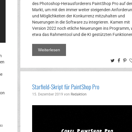
des Photoshop-Herausforderers PaintShop Pro auf de
Markt, um mit den immer weiter steigenden Anforderu
und Möglichkeiten der Konkurrenz mitzuhalten und
Neuerungen in die Software zu integrieren. Kamen mit
Version 2022 noch etliche Neuerungen ins Programm, 
etwa das Rahmentool und die KI gestützten Funktionen
Weiterlesen
n
Twitter
Face
Pi
uen
ie
Starfield-Skript für PaintShop Pro
von
15. Dezember 2019
von
Redaktion
ok
rest
83