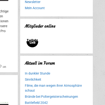
Newsletter
Mein Account
chtige
en
tionen
Mitglieder online
nsere
 Pro
Aktuell im Forum
book
nterest
195
In dunkler Stunde
Sinnlichkeit
Filme, die man wegen ihrer Atmosphäre
schaut
Brände bei Poltergeisterscheinungen
Battlefield 2042