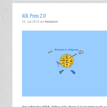
AOL Press 2.0
25. Juli 2019
von
Redaktion
Der schlanke HTML-Editor AOL Press 2.0 stammt noch a