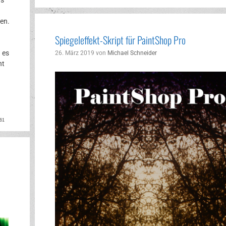
en.
Spiegeleffekt-Skript für PaintShop Pro
 es
26. März 2019
von
Michael Schneider
ht
ok
rest
61