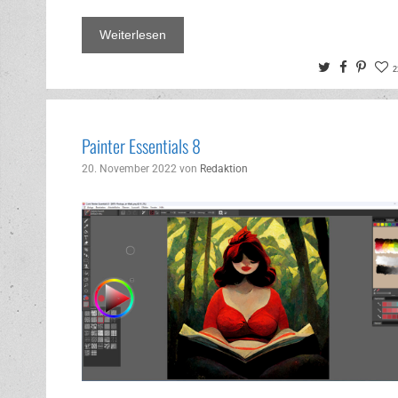
Weiterlesen
Twitter
Facebo
Pinte
2
Painter Essentials 8
20. November 2022
von
Redaktion