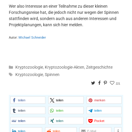
Wer also Interesse an einer Teilnahme zu dieser kleinen
Forschungsreise hat, die jedoch nicht nur wegen der Spinnen
stattfinden wird, sondern auch aus anderen Interessen und
Projektplanungen, kann sich hier melden.
Autor:
Michael Schneider
Kategorien
Kryptozoologie
,
Kryptozoologie-Akten
,
Zeitgeschichte
Schlagwörter
Kryptozoologie
,
Spinnen
Twitter
Facebook
Pinterest
221
teilen
teilen
merken
teilen
teilen
teilen
teilen
teilen
Pocket
teilen
teilen
E-Mail