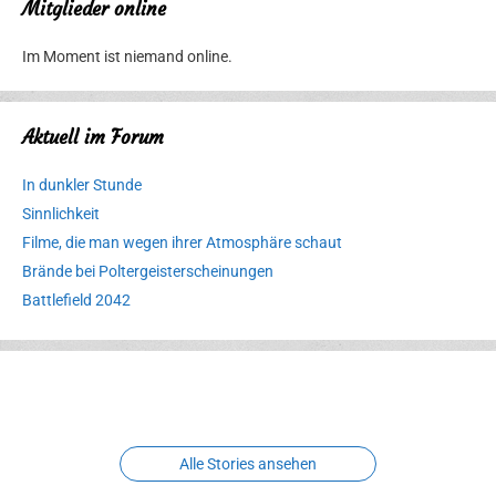
Mitglieder online
Im Moment ist niemand online.
Aktuell im Forum
In dunkler Stunde
Sinnlichkeit
Filme, die man wegen ihrer Atmosphäre schaut
Brände bei Poltergeisterscheinungen
Battlefield 2042
Erlebnispark
Verbotene
Meereswelt
Leidenschaft
Hexenliebe
Two crude ones
Alle Stories ansehen