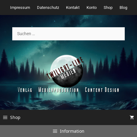
Zum
Impressum
Datenschutz
Kontakt
Konto
Shop
Blog
Inhalt
springen
Suchen
nach:
Shop
Information