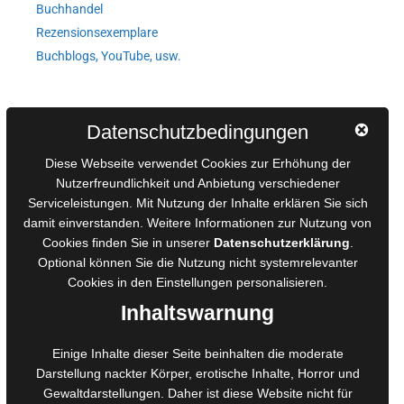
Buchhandel
Rezensionsexemplare
Buchblogs, YouTube, usw.
Autorinnen und Autoren
Datenschutzbedingungen
AGB für Medienprojekte
Diese Webseite verwendet Cookies zur Erhöhung der
Online-Artikel
Nutzerfreundlichkeit und Anbietung verschiedener
Manuskripte einreichen
Serviceleistungen. Mit Nutzung der Inhalte erklären Sie sich
damit einverstanden. Weitere Informationen zur Nutzung von
Ausschreibungen
Cookies finden Sie in unserer
Datenschutzerklärung
.
Belegexemplare
Optional können Sie die Nutzung nicht systemrelevanter
Eigenbedarfsexemplare
Cookies in den
Einstellungen
personalisieren.
Inhaltswarnung
Content-Design
Einige Inhalte dieser Seite beinhalten die moderate
Foto- und Bildbearbeitung
Darstellung nackter Körper, erotische Inhalte, Horror und
Gewaltdarstellungen. Daher ist diese Website nicht für
Fotorestauration