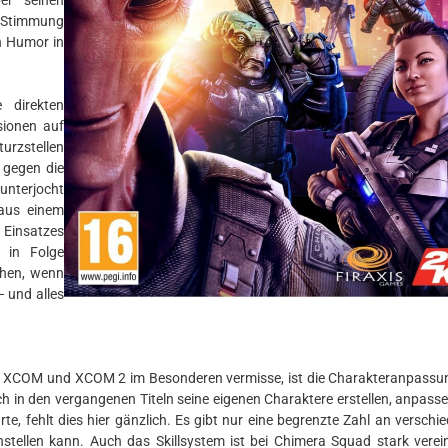
er seinen
r Stimmung
n Humor in
 direkten
sionen auf
rzstellen
 gegen die
unterjocht
 aus einem
Einsatzes
 in Folge
ehen, wenn
 und alles
er XCOM und XCOM 2 im Besonderen vermisse, ist die Charakteranpassu
ch in den vergangenen Titeln seine eigenen Charaktere erstellen, anpass
te, fehlt dies hier gänzlich. Es gibt nur eine begrenzte Zahl an verschi
ellen kann. Auch das Skillsystem ist bei Chimera Squad stark verei