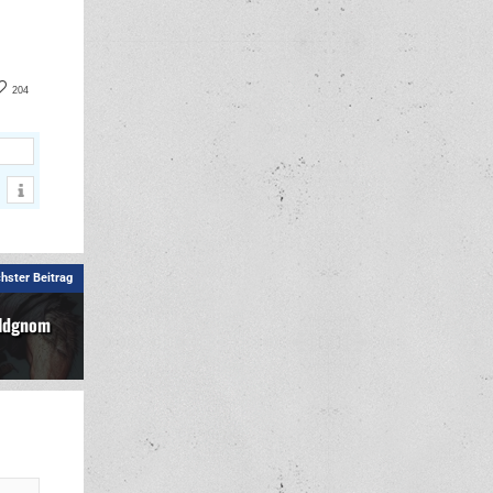
book
nterest
204
hster Beitrag
ldgnom