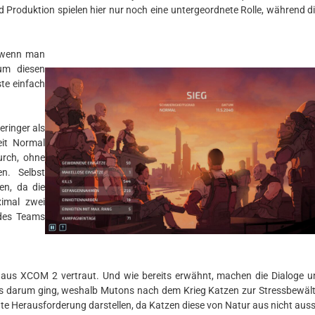
roduktion spielen hier nur noch eine untergeordnete Rolle, während di
, wenn man
um diesen
ste einfach
eringer als
eit Normal
urch, ohne
n. Selbst
gen, da die
ximal zwei
 des Teams
s aus XCOM 2 vertraut. Und wie bereits erwähnt, machen die Dialoge u
es darum ging, weshalb Mutons nach dem Krieg Katzen zur Stressbewäl
e Herausforderung darstellen, da Katzen diese von Natur aus nicht aus