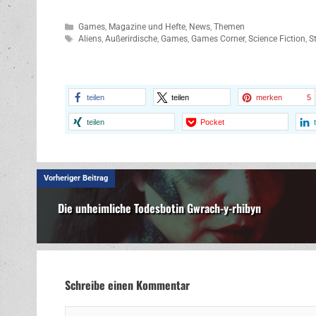
Kategorien
Games
,
Magazine und Hefte
,
News
,
Themen
Schlagwörter
Aliens
,
Außerirdische
,
Games
,
Games Corner
,
Science Fiction
,
S
teilen
teilen
merken
5
teilen
Pocket
Vorheriger Beitrag
Die unheimliche Todesbotin Gwrach-y-rhibyn
Schreibe einen Kommentar
Kommentar