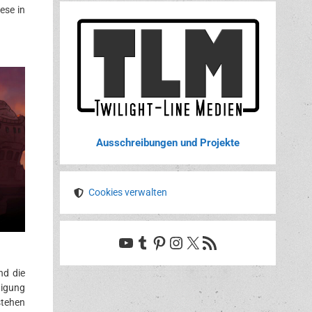
ese in
Ausschreibungen und Projekte
Cookies verwalten
YouTube
Tumblr
Pinterest
Instagram
X
RSS-Feed
nd die
tigung
stehen