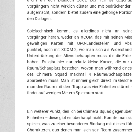
allem an den Dialogen zeigt. Der Teil ist gegenüb
Vorgängern nicht wirklich düster und mit bedrückende
aufgemacht, sondern bietet zudem eine gehörige Portio
den Dialogen.
Spieltechnisch kommt es allerdings nicht an seine
Vorgänger heran, weder an XCOM, das mit seinen Mis
gewaltigen Karten mit UFO-Landestellen und Abstu
punktet, noch mit XCOM 2, wo man sich als Widerstand
Unterdrückung der Aliens behaupten muss, die die Erde 
haben. Es gibt hier nur relativ kleine Karten, die nur
Raum/Schauplatz bestehen, wovon man während eines 
des Chimera Squad maximal 4 Räume/Schauplätze
abarbeiten muss. Man ist immer gleich direkt im Gesch
man den Raum mit dem Trupp aus vier Einheiten stürmt –
findet auf wenigen Metern Spielraum statt.
Ein weiterer Punkt, den ich bei Chimera Squad gegenüb
Einheiten – diese gibt es überhaupt nicht. Konnte man si
spielen, was zu einer besonderen Bindung mit diesen führ
Charakteren, aus denen man sich sein Team zusammenst