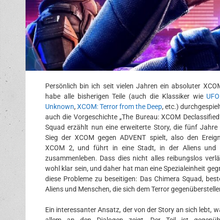
Persönlich bin ich seit vielen Jahren ein absoluter XC
habe alle bisherigen Teile (auch die Klassiker wie
UFO
Unknown
,
XCOM: Terror from the Deep
, etc.) durchgespiel
auch die Vorgeschichte „The Bureau: XCOM Declassified
Squad erzählt nun eine erweiterte Story, die fünf Jahr
Sieg der XCOM gegen ADVENT spielt, also den Ereign
XCOM 2, und führt in eine Stadt, in der Aliens und
zusammenleben. Dass dies nicht alles reibungslos verläu
wohl klar sein, und daher hat man eine Spezialeinheit ge
diese Probleme zu beseitigen: Das Chimera Squad, bes
Aliens und Menschen, die sich dem Terror gegenüberstelle
Ein interessanter Ansatz, der von der Story an sich lebt, w