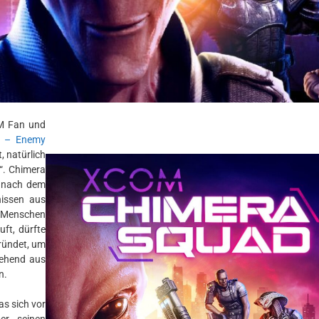
OM Fan und
 – Enemy
t, natürlich
“. Chimera
e nach dem
issen aus
 Menschen
ft, dürfte
gründet, um
tehend aus
n.
as sich vor