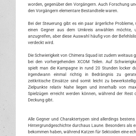
worden, gegenüber den Vorgängern. Auch Forschung und P
den Vorgängern elementare Bestandteile waren.
Bei der Steuerung gibt es ein paar ärgerliche Probleme
einen Gegner aus dem Umkreis anwählen möchte, 
anzugreifen, aber diese Auswahl häufig von der Befehlsli
verdeckt wird.
Die Schwierigkeit von Chimera Squad ist zudem weitaus g
bei den vorhergehenden XCOM Teilen. Auf Schwierigk
spielt man die Kampagne in rund 20 Stunden locker d
irgendwann einmal richtig in Bedrängnis zu gerate
zeitkritische Einsätze sind somit leicht zu bewerkstelli
Zielpunkte relativ Nahe liegen und innerhalb von ma
Spielzügen erreicht werden können, während der Rest
Deckung gibt.
Alle Gegner und Charaktertypen sind allerdings besten
Hintergrundgeschichte durchaus Laune. Besonders als 
bekommen haben, während Katzen für Sektoiden eine echt