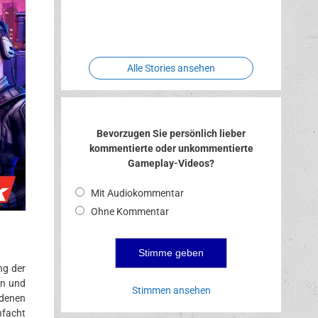
Two crude
Meereswelt
Leidenschaft
Hexenliebe
ones
Alle Stories ansehen
Bevorzugen Sie persönlich lieber
kommentierte oder unkommentierte
Gameplay-Videos?
Mit Audiokommentar
Ohne Kommentar
ng der
en und
Stimmen ansehen
edenen
nfacht