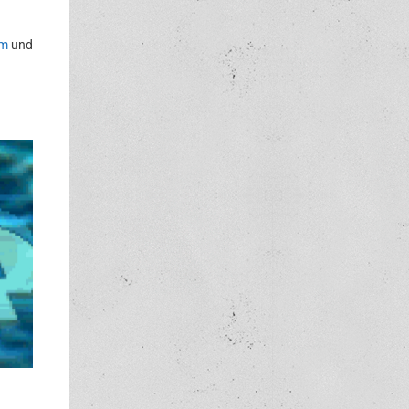
am
und