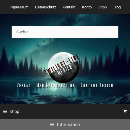
Zum
Impressum
Datenschutz
Kontakt
Konto
Shop
Blog
Inhalt
springen
Suchen
nach:
Shop
Information