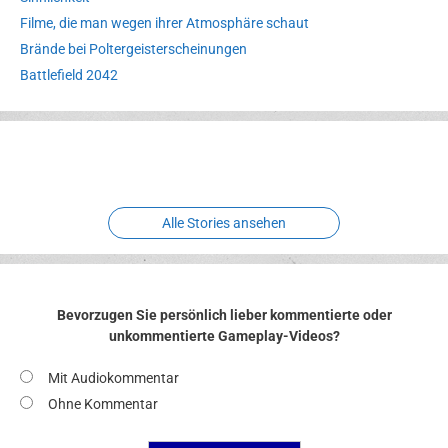
Filme, die man wegen ihrer Atmosphäre schaut
Brände bei Poltergeisterscheinungen
Battlefield 2042
Erlebnispark
Verbotene
Meereswelt
Leidenschaft
Hexenliebe
Two crude ones
Alle Stories ansehen
Bevorzugen Sie persönlich lieber kommentierte oder
unkommentierte Gameplay-Videos?
Mit Audiokommentar
Ohne Kommentar