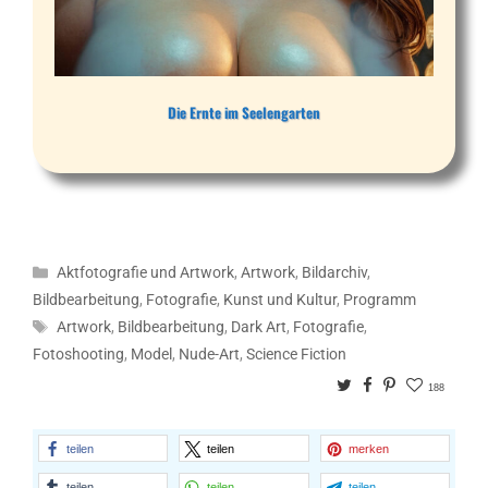
Die Ernte im Seelengarten
Kategorien
Aktfotografie und Artwork
,
Artwork
,
Bildarchiv
,
Bildbearbeitung
,
Fotografie
,
Kunst und Kultur
,
Programm
Schlagwörter
Artwork
,
Bildbearbeitung
,
Dark Art
,
Fotografie
,
Fotoshooting
,
Model
,
Nude-Art
,
Science Fiction
Twitter
Facebook
Pinterest
188
teilen
teilen
merken
teilen
teilen
teilen