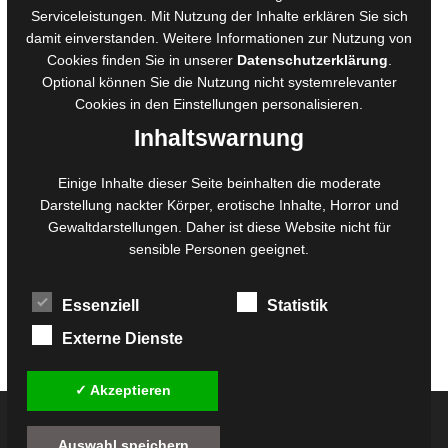
Serviceleistungen. Mit Nutzung der Inhalte erklären Sie sich
Manuskripte einreichen
damit einverstanden. Weitere Informationen zur Nutzung von
Ausschreibungen
Cookies finden Sie in unserer
Datenschutzerklärung
.
Belegexemplare
Optional können Sie die Nutzung nicht systemrelevanter
Eigenbedarfsexemplare
Cookies in den
Einstellungen
personalisieren.
Inhaltswarnung
Content-Design
Einige Inhalte dieser Seite beinhalten die moderate
Darstellung nackter Körper, erotische Inhalte, Horror und
Foto- und Bildbearbeitung
Gewaltdarstellungen. Daher ist diese Website nicht für
Fotorestauration
sensible Personen geeignet.
Creative Artwork
Fotobearbeitung
Essenziell
Statistik
MPS Fotografie
WordPress Support
Externe Dienste
✓ Akzeptieren
© 2026
Twilight-Line Medien GbR
Auswahl speichern