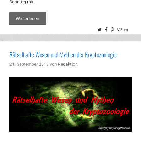
Sonntag mit …
Weiterlesen
Twitter
Facebook
Pinterest
251
Rätselhafte Wesen und Mythen der Kryptozoologie
21. September 2018
von
Redaktion