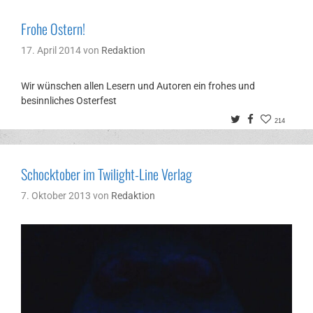
Frohe Ostern!
17. April 2014
von
Redaktion
Wir wünschen allen Lesern und Autoren ein frohes und
besinnliches Osterfest
Twitter
Facebook
214
Schocktober im Twilight-Line Verlag
7. Oktober 2013
von
Redaktion