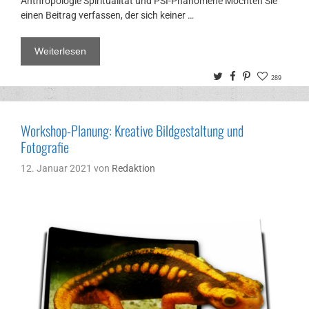
Anthropologie Spiritualität und PSI-Phänomene Möchten Sie
einen Beitrag verfassen, der sich keiner …
Weiterlesen
Twitter
Facebook
Pinterest
289
Workshop-Planung: Kreative Bildgestaltung und
Fotografie
12. Januar 2021
von
Redaktion