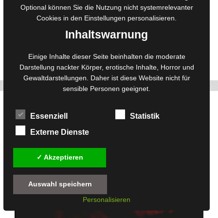
Optional können Sie die Nutzung nicht systemrelevanter
immer wieder neue Untergangstheorien auf. Vielfältige
Cookies in den
Einstellungen
personalisieren.
Offenbarungen, basierend auf Wissenschaft oder Mythologie,
ringen um Aufmerksamkeit. In seinem …
Inhaltswarnung
Weiterlesen
Einige Inhalte dieser Seite beinhalten die moderate
Darstellung nackter Körper, erotische Inhalte, Horror und
Twitter
Facebook
Pinterest
214
Gewaltdarstellungen. Daher ist diese Website nicht für
sensible Personen geeignet.
5. Kryptozoologie-Seminar in Berlin 2013
Essenziell
Statistik
25. November 2012
von
Redaktion
Externe Dienste
✓ Akzeptieren
Auswahl speichern
Personalisieren