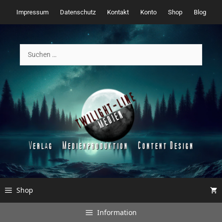
Zum
Impressum
Datenschutz
Kontakt
Konto
Shop
Blog
Inhalt
springen
Suchen
nach:
Shop
Information