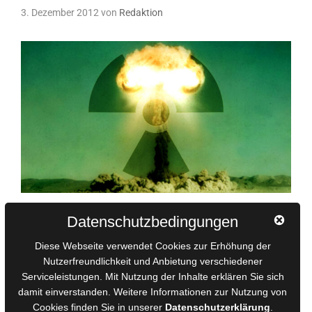
3. Dezember 2012
von
Redaktion
Datenschutzbedingungen
Extreme Naturkatastrophen, Atomkriege, schwarze Löcher,
Meteoriteneinschläge, Gammablitze, Sonneneruptionen,
Diese Webseite verwendet Cookies zur Erhöhung der
Roboteraufstände, allvernichtendes Super-Unkraut,
Nutzerfreundlichkeit und Anbietung verschiedener
Bewusstseinsveränderungen der Menschheit oder gar
Serviceleistungen. Mit Nutzung der Inhalte erklären Sie sich
Invasionen von Außerirdischen oder Zombies… Angetrieben
damit einverstanden. Weitere Informationen zur Nutzung von
vom Medienrummel um den 21. Dezember 2012, an dem der
Cookies finden Sie in unserer
Datenschutzerklärung
.
berühmte Maya-Kalender seinen Zyklus beendet, tauchen