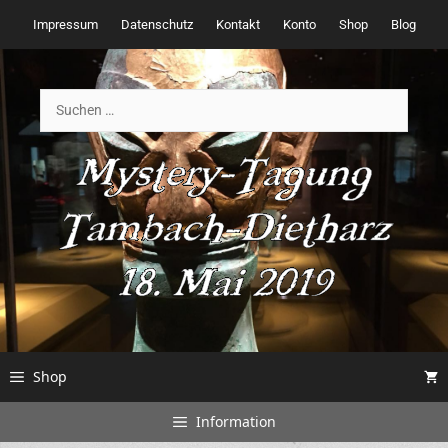
Zum
Impressum
Datenschutz
Kontakt
Konto
Shop
Blog
Inhalt
springen
Suchen
nach:
Shop
Information