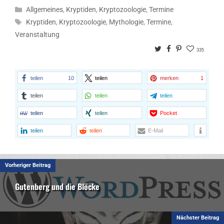
Kategorien
Allgemeines
,
Kryptiden
,
Kryptozoologie
,
Termine
Schlagwörter
Kryptiden
,
Kryptozoologie
,
Mythologie
,
Termine
,
Veranstaltung
Twitter
Facebook
Pinterest
335
teilen
10
teilen
merken
1
teilen
teilen
teilen
teilen
teilen
Pocket
teilen
teilen
E-Mail
Vorheriger Beitrag
Gutenberg und die Blöcke
Nächster Beitrag