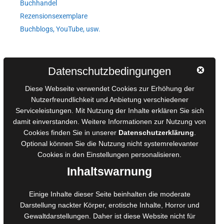
Buchhandel
Rezensionsexemplare
Buchblogs, YouTube, usw.
Autorinnen und Autoren
Datenschutzbedingungen
AGB für Medienprojekte
Diese Webseite verwendet Cookies zur Erhöhung der
Online-Artikel
Nutzerfreundlichkeit und Anbietung verschiedener
Manuskripte einreichen
Serviceleistungen. Mit Nutzung der Inhalte erklären Sie sich
damit einverstanden. Weitere Informationen zur Nutzung von
Ausschreibungen
Cookies finden Sie in unserer
Datenschutzerklärung
.
Belegexemplare
Optional können Sie die Nutzung nicht systemrelevanter
Eigenbedarfsexemplare
Cookies in den
Einstellungen
personalisieren.
Inhaltswarnung
Content-Design
Einige Inhalte dieser Seite beinhalten die moderate
Foto- und Bildbearbeitung
Darstellung nackter Körper, erotische Inhalte, Horror und
Gewaltdarstellungen. Daher ist diese Website nicht für
Fotorestauration