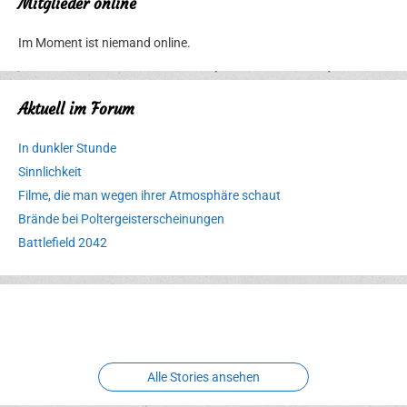
Mitglieder online
Im Moment ist niemand online.
Aktuell im Forum
In dunkler Stunde
Sinnlichkeit
Filme, die man wegen ihrer Atmosphäre schaut
Brände bei Poltergeisterscheinungen
Battlefield 2042
Erlebnispark
Verbotene
Meereswelt
Leidenschaft
Hexenliebe
Two crude ones
Alle Stories ansehen